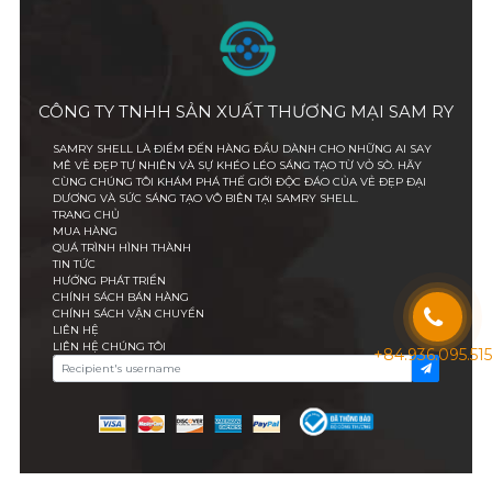
CÔNG TY TNHH SẢN XUẤT THƯƠNG MẠI SAM RY
SAMRY SHELL LÀ ĐIỂM ĐẾN HÀNG ĐẦU DÀNH CHO NHỮNG AI SAY
MÊ VẺ ĐẸP TỰ NHIÊN VÀ SỰ KHÉO LÉO SÁNG TẠO TỪ VỎ SÒ. HÃY
CÙNG CHÚNG TÔI KHÁM PHÁ THẾ GIỚI ĐỘC ĐÁO CỦA VẺ ĐẸP ĐẠI
DƯƠNG VÀ SỨC SÁNG TẠO VÔ BIÊN TẠI SAMRY SHELL.
TRANG CHỦ
MUA HÀNG
QUÁ TRÌNH HÌNH THÀNH
TIN TỨC
HƯỚNG PHÁT TRIỂN
CHÍNH SÁCH BÁN HÀNG
CHÍNH SÁCH VẬN CHUYỂN
LIÊN HỆ
LIÊN HỆ CHÚNG TÔI
+84.936.095.515